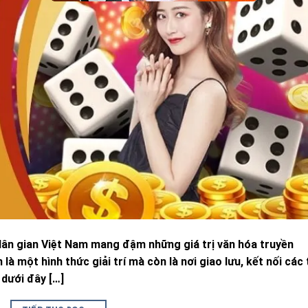
 dân gian Việt Nam mang đậm những giá trị văn hóa truyền
là một hình thức giải trí mà còn là nơi giao lưu, kết nối các 
 dưới đây […]