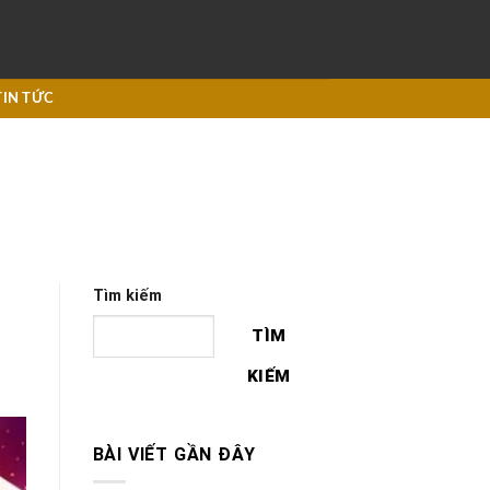
TIN TỨC
Tìm kiếm
TÌM
KIẾM
BÀI VIẾT GẦN ĐÂY