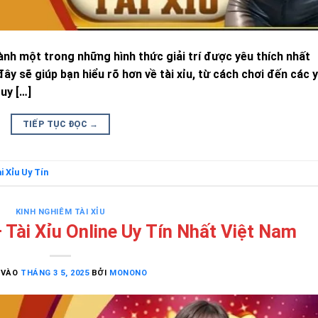
hành một trong những hình thức giải trí được yêu thích nhất
 đây sẽ giúp bạn hiểu rõ hơn về tài xỉu, từ cách chơi đến các 
uy […]
TIẾP TỤC ĐỌC
→
i Xỉu Uy Tín
KINH NGHIÊM TÀI XỈU
 Tài Xỉu Online Uy Tín Nhất Việt Nam
 VÀO
THÁNG 3 5, 2025
BỞI
MONONO