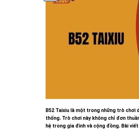
B52 Taixiu là một trong những trò chơi
thống. Trò chơi này không chỉ đơn thuần 
hệ trong gia đình và cộng đồng. Bài viết