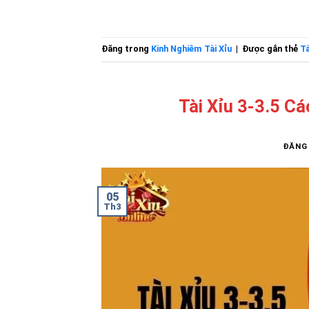
Đăng trong
Kinh Nghiêm Tài Xỉu
|
Được gắn thẻ
Tà
Tài Xỉu 3-3.5 C
ĐĂNG
05
Th3