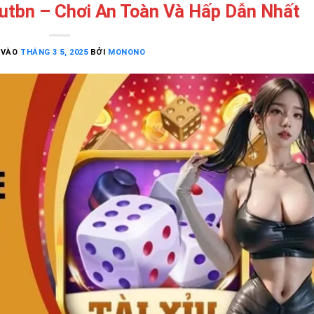
 Tutbn – Chơi An Toàn Và Hấp Dẫn Nhất
 VÀO
THÁNG 3 5, 2025
BỞI
MONONO