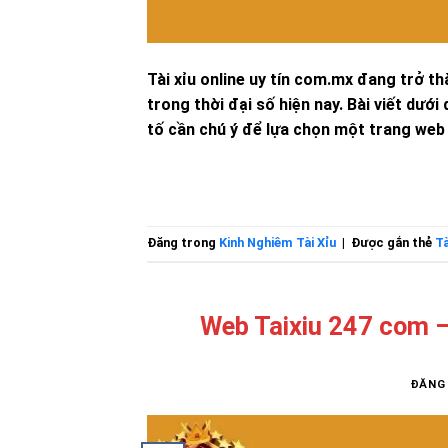
Tài xỉu online uy tín com.mx đang trở t
trong thời đại số hiện nay. Bài viết dưới
tố cần chú ý để lựa chọn một trang web 
Đăng trong
Kinh Nghiêm Tài Xỉu
|
Được gắn thẻ
Tà
Web Taixiu 247 com –
ĐĂNG