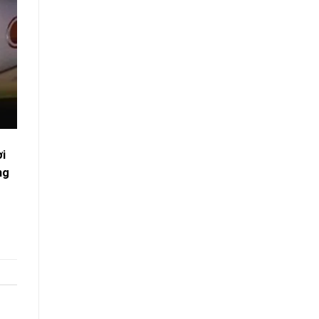
ơi
ng