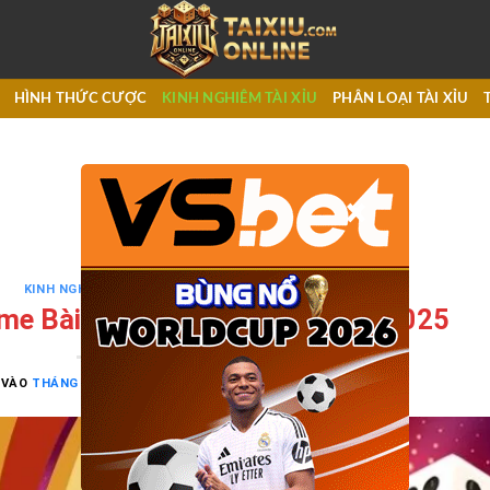
HÌNH THỨC CƯỢC
KINH NGHIÊM TÀI XỈU
PHÂN LOẠI TÀI XỈU
×
KINH NGHIÊM TÀI XỈU
KINH NGHIÊM TÀI XỈU
ame Bài B52 Đổi Thưởng Online 2025
 VÀO
THÁNG 3 5, 2025
BỞI
MONONO