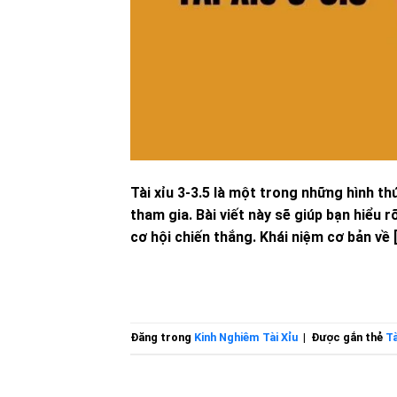
Tài xỉu 3-3.5 là một trong những hình th
tham gia. Bài viết này sẽ giúp bạn hiểu 
cơ hội chiến thắng. Khái niệm cơ bản về 
Đăng trong
Kinh Nghiêm Tài Xỉu
|
Được gắn thẻ
Tà