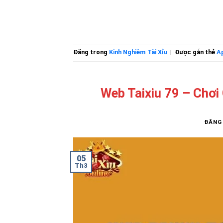
Đăng trong
Kinh Nghiêm Tài Xỉu
|
Được gắn thẻ
Ap
Web Taixiu 79 – Chơi
ĐĂNG
05
Th3