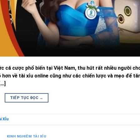
ức cá cược phổ biến tại Việt Nam, thu hút rất nhiều người ch
rõ hơn về tài xỉu online cũng như các chiến lược và mẹo để tă
[…]
TIẾP TỤC ĐỌC
→
i Xỉu
KINH NGHIÊM TÀI XỈU