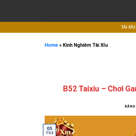
Bỏ
qua
nội
dung
TÀI XỈU
Home
»
Kinh Nghiêm Tài Xỉu
B52 Taixiu – Chơi G
ĐĂNG
05
Th3