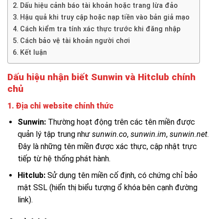
Dấu hiệu cảnh báo tài khoản hoặc trang lừa đảo
Hậu quả khi truy cập hoặc nạp tiền vào bản giả mạo
Cách kiểm tra tính xác thực trước khi đăng nhập
Cách bảo vệ tài khoản người chơi
Kết luận
Dấu hiệu nhận biết Sunwin và Hitclub chính
chủ
1. Địa chỉ website chính thức
Sunwin:
Thường hoạt động trên các tên miền được
quản lý tập trung như
sunwin.co
,
sunwin.im
,
sunwin.net
.
Đây là những tên miền được xác thực, cập nhật trực
tiếp từ hệ thống phát hành.
Hitclub:
Sử dụng tên miền cố định, có chứng chỉ bảo
mật SSL (hiển thị biểu tượng ổ khóa bên cạnh đường
link).