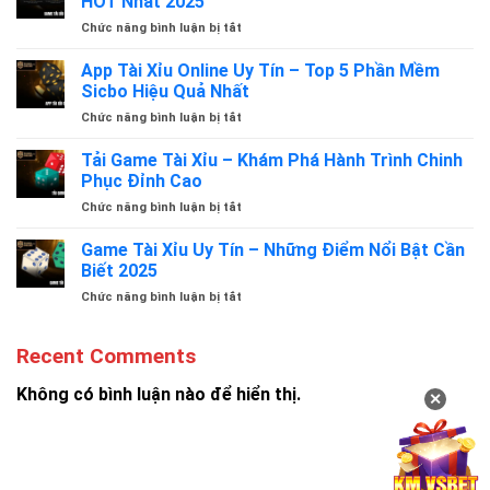
HOT Nhất 2025
Sunwin
Chức năng bình luận bị tắt
ở
Và
Game
Hitclub
Tài
App Tài Xỉu Online Uy Tín – Top 5 Phần Mềm
Giả
Xỉu
Mạo
Sicbo Hiệu Quả Nhất
Online
–
Chức năng bình luận bị tắt
ở
Uy
Hướng
App
Tín
Dẫn
Tài
Tải Game Tài Xỉu – Khám Phá Hành Trình Chinh
–
Chi
Xỉu
Top
Phục Đỉnh Cao
Tiết
Online
Game
Cập
Chức năng bình luận bị tắt
ở
Uy
Sicbo
Nhật
Tải
Tín
HOT
2025
Game
Game Tài Xỉu Uy Tín – Những Điểm Nổi Bật Cần
–
Nhất
Tài
Top
Biết 2025
2025
Xỉu
5
Chức năng bình luận bị tắt
ở
–
Phần
Game
Khám
Mềm
Tài
Phá
Sicbo
Recent Comments
Xỉu
Hành
Hiệu
Uy
Trình
Quả
Tín
Không có bình luận nào để hiển thị.
Chinh
Nhất
✕
–
Phục
Những
Đỉnh
Điểm
Cao
Nổi
Bật