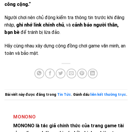
công cộng.”
Người chơi nên chủ động kiểm tra thông tin trước khi đăng
nhập,
ghi nhớ link chính chủ
, và
cảnh báo người thân,
bạn bè
để tránh bị lừa đảo.
Hãy cùng nhau xây dựng cộng đồng chơi game văn minh, an
toàn và bảo mật.
Bài viết này được đăng trong
Tin Tức
. Đánh dấu
liên kết thường trực
.
MONONO
MONONO là tác giả chính thức của trang game tài