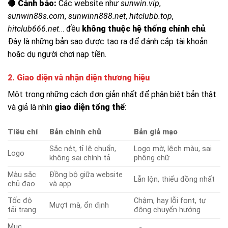
🔴
Cảnh báo:
Các website như
sunwin.vip
,
sunwin88s.com
,
sunwinn888.net
,
hitclubb.top
,
hitclub666.net
… đều
không thuộc hệ thống chính chủ
.
Đây là những bản sao được tạo ra để đánh cắp tài khoản
hoặc dụ người chơi nạp tiền.
2. Giao diện và nhận diện thương hiệu
Một trong những cách đơn giản nhất để phân biệt bản thật
và giả là nhìn
giao diện tổng thể
:
Tiêu chí
Bản chính chủ
Bản giả mạo
Sắc nét, tỉ lệ chuẩn,
Logo mờ, lệch màu, sai
Logo
không sai chính tả
phông chữ
Màu sắc
Đồng bộ giữa website
Lẫn lộn, thiếu đồng nhất
chủ đạo
và app
Tốc độ
Chậm, hay lỗi font, tự
Mượt mà, ổn định
tải trang
động chuyển hướng
Mục