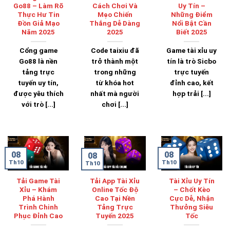
Go88 – Làm Rõ
Cách Chơi Và
Uy Tín –
Thực Hư Tin
Mẹo Chiến
Những Điểm
Đồn Giả Mạo
Thắng Dễ Dàng
Nổi Bật Cần
Năm 2025
2025
Biết 2025
Cổng game
Code taixiu đã
Game tài xỉu uy
Go88 là nền
trở thành một
tín là trò Sicbo
tảng trực
trong những
trực tuyến
tuyến uy tín,
từ khóa hot
đỉnh cao, kết
được yêu thích
nhất mà người
hợp trải [...]
với trò [...]
chơi [...]
08
08
08
Th10
Th10
Th10
Tải Game Tài
Tải App Tài Xỉu
Tài Xỉu Uy Tín
Xỉu – Khám
Online Tốc Độ
– Chốt Kèo
Phá Hành
Cao Tại Nền
Cực Dễ, Nhận
Trình Chinh
Tảng Trực
Thưởng Siêu
Phục Đỉnh Cao
Tuyến 2025
Tốc