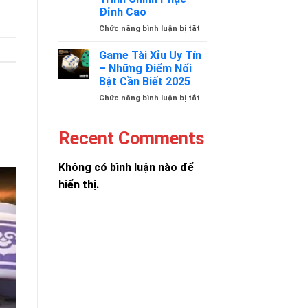
Nhất
Uy
Đỉnh Cao
2025
Tín
–
Chức năng bình luận bị tắt
ở
Top
Tải
5
Game
Game Tài Xỉu Uy Tín
Phần
Tài
– Những Điểm Nổi
Mềm
Xỉu
Bật Cần Biết 2025
Sicbo
–
Chức năng bình luận bị tắt
Hiệu
ở
Khám
Quả
Game
Phá
Nhất
Tài
Hành
Recent Comments
Xỉu
Trình
Uy
Chinh
Tín
Phục
Không có bình luận nào để
–
Đỉnh
Những
Cao
hiển thị.
Điểm
Nổi
Bật
Cần
Biết
2025