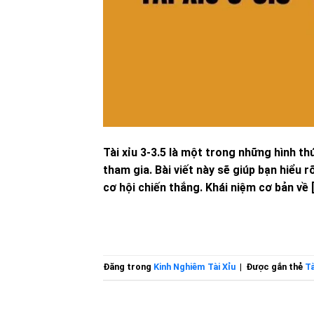
Tài xỉu 3-3.5 là một trong những hình th
tham gia. Bài viết này sẽ giúp bạn hiểu 
cơ hội chiến thắng. Khái niệm cơ bản về 
Đăng trong
Kinh Nghiêm Tài Xỉu
|
Được gắn thẻ
Tà