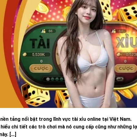
n tảng nổi bật trong lĩnh vực tài xỉu online tại Việt Nam.
 hiểu chi tiết các trò chơi mà nó cung cấp cũng như những lợ
này. […]