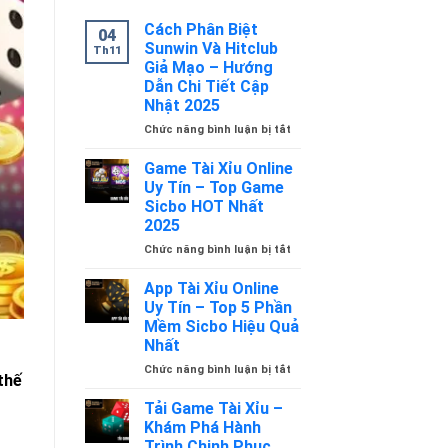
Cách Phân Biệt
04
Sunwin Và Hitclub
Th11
Giả Mạo – Hướng
Dẫn Chi Tiết Cập
Nhật 2025
Chức năng bình luận bị tắt
ở
Cách
Phân
Game Tài Xỉu Online
Biệt
Uy Tín – Top Game
Sunwin
Sicbo HOT Nhất
Và
2025
Hitclub
Giả
Chức năng bình luận bị tắt
ở
Mạo
Game
–
Tài
App Tài Xỉu Online
Hướng
Xỉu
Uy Tín – Top 5 Phần
Dẫn
Online
Mềm Sicbo Hiệu Quả
Chi
Uy
Nhất
Tiết
Tín
Cập
–
Chức năng bình luận bị tắt
ở
thế
Nhật
Top
App
2025
Game
Tài
Tải Game Tài Xỉu –
Sicbo
Xỉu
Khám Phá Hành
HOT
Online
Trình Chinh Phục