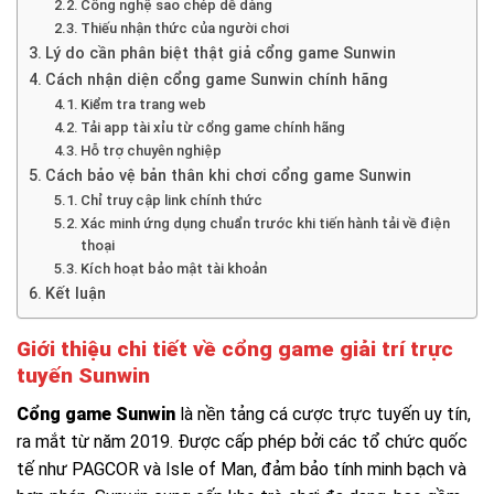
Công nghệ sao chép dễ dàng
Thiếu nhận thức của người chơi
Lý do cần phân biệt thật giả cổng game Sunwin
Cách nhận diện cổng game Sunwin chính hãng
Kiểm tra trang web
Tải app tài xỉu từ cổng game chính hãng
Hỗ trợ chuyên nghiệp
Cách bảo vệ bản thân khi chơi cổng game Sunwin
Chỉ truy cập link chính thức
Xác minh ứng dụng chuẩn trước khi tiến hành tải về điện
thoại
Kích hoạt bảo mật tài khoản
Kết luận
Giới thiệu chi tiết về cổng game giải trí trực
tuyến Sunwin
Cổng game Sunwin
là nền tảng cá cược trực tuyến uy tín,
ra mắt từ năm 2019. Được cấp phép bởi các tổ chức quốc
tế như PAGCOR và Isle of Man, đảm bảo tính minh bạch và