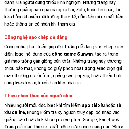
đánh lừa người dùng thiếu kinh nghiệm. Những trang này
thường quảng cáo qua mạng xã hội, Zalo, hoặc tin nhắn, lôi
kéo bằng khuyến mãi không thực tế, dẫn đến rủi ro mất tiền
hoặc thông tin cá nhân khi tham gia.
Công nghệ sao chép dễ dàng
Công nghệ phát triển giúp đối tượng dễ dàng sao chép giao
diện, logo, nội dung của
cổng game Sunwin
, tạo ra trang
giả mạo trông gần giống bản thật. Những trang này thường
thiếu bảo mật, không có giấy phép hoạt động. Giao diện giả
mạo thường có lỗi font, quảng cáo pop-up, hoặc thiếu tính
năng livestream, khiến bạn khó nhận ra.
Thiếu nhận thức của người chơi
Nhiều người mới, đặc biệt khi tìm kiếm
app tài xỉu
hoặc
tài
xỉu online
, không kiểm tra kỹ nguồn truy cập, dễ nhấp vào
quảng cáo hoặc link không rõ ràng trên Google, Facebook.
Trang giả mạo thường xuất hiện dưới dạng quảng cáo “Được