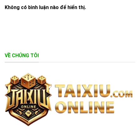
Uy
Trình
Quả
Tín
Không có bình luận nào để hiển thị.
Chinh
Nhất
–
Phục
Những
Đỉnh
Điểm
Cao
Nổi
Bật
Cần
Biết
2025
VỀ CHÚNG TÔI