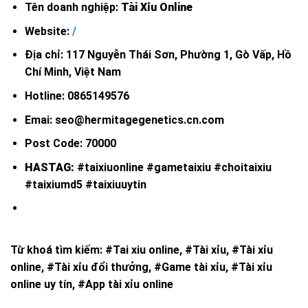
Tên doanh nghiệp:
Tài Xỉu Online
Website:
/
Địa chỉ: 117 Nguyễn Thái Sơn, Phường 1, Gò Vấp, Hồ
Chí Minh, Việt Nam
Hotline: 0865149576
Emai:
seo@hermitagegenetics.cn.com
Post Code: 70000
HASTAG:
#taixiuonline #gametaixiu #choitaixiu
#taixiumd5 #taixiuuytin
Từ khoá tìm kiếm: #Tai xiu online, #Tài xỉu, #Tài xỉu
online, #Tài xỉu đổi thưởng, #Game tài xỉu, #Tài xỉu
online uy tín, #App tài xỉu online