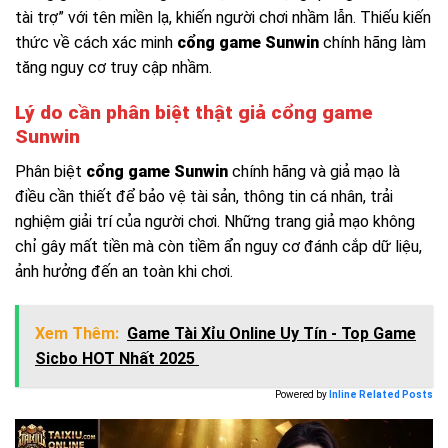
tài trợ” với tên miền lạ, khiến người chơi nhầm lẫn. Thiếu kiến
thức về cách xác minh
cổng game Sunwin
chính hãng làm
tăng nguy cơ truy cập nhầm.
Lý do cần phân biệt thật giả cổng game
Sunwin
Phân biệt
cổng game Sunwin
chính hãng và giả mạo là
điều cần thiết để bảo vệ tài sản, thông tin cá nhân, trải
nghiệm giải trí của người chơi. Những trang giả mạo không
chỉ gây mất tiền mà còn tiềm ẩn nguy cơ đánh cắp dữ liệu,
ảnh hưởng đến an toàn khi chơi.
Xem Thêm:
Game Tài Xỉu Online Uy Tín - Top Game
Sicbo HOT Nhất 2025
Powered by
Inline Related Posts