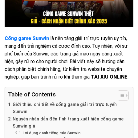
Cổng game Sunwin
là nền tảng giải trí trực tuyến uy tín,
mang đến trải nghiệm cá cược đỉnh cao. Tuy nhiên, với sự
phổ biến của Sunwin, các trang giả mạo ngày càng xuất
hiện, gây rủi ro cho người chơi. Bài viết này sẽ hướng dẫn
cách phân biệt chính hãng, từ kiểm tra website chuyên
nghiệp, giúp bạn tránh rủi ro khi tham gia
TAI XIU ONLINE
.
Table of Contents
Giới thiệu chi tiết về cổng game giải trí trực tuyến
Sunwin
Nguyên nhân dẫn đến tình trạng xuất hiện cổng game
Sunwin giả
Lợi dụng danh tiếng của Sunwin