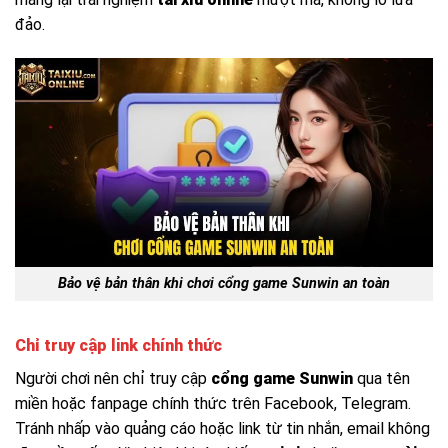
đảo.
Bảo vệ bản thân khi chơi cổng game Sunwin an toàn
Chỉ truy cập link chính thức
Người chơi nên chỉ truy cập
cổng game Sunwin
qua tên
miền hoặc fanpage chính thức trên Facebook, Telegram.
Tránh nhấp vào quảng cáo hoặc link từ tin nhắn, email không