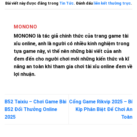
Bài viết này được đăng trong
Tin Tức
. Đánh dấu
liên kết thường trực
.
MONONO
MONONO là tác giả chính thức của trang game tài
xỉu online, anh là người có nhiều kinh nghiệm trong
tựa game này, vì thế nên những bài viết của anh
đem đến cho người chơi mới những kiến thức và kĩ
năng an toàn khi tham gia chơi tài xỉu online đem về
lợi nhuận.
B52 Taixiu – Chơi Game Bài
Cổng Game Rikvip 2025 – Bí
B52 Đổi Thưởng Online
Kíp Phân Biệt Để Chơi An
2025
Toàn