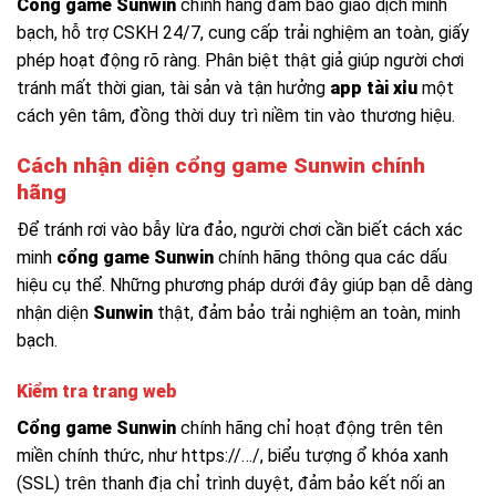
Cổng game Sunwin
chính hãng đảm bảo giao dịch minh
bạch, hỗ trợ CSKH 24/7, cung cấp trải nghiệm an toàn, giấy
phép hoạt động rõ ràng. Phân biệt thật giả giúp người chơi
tránh mất thời gian, tài sản và tận hưởng
app tài xỉu
một
cách yên tâm, đồng thời duy trì niềm tin vào thương hiệu.
Cách nhận diện cổng game Sunwin chính
hãng
Để tránh rơi vào bẫy lừa đảo, người chơi cần biết cách xác
minh
cổng game Sunwin
chính hãng thông qua các dấu
hiệu cụ thể. Những phương pháp dưới đây giúp bạn dễ dàng
nhận diện
Sunwin
thật, đảm bảo trải nghiệm an toàn, minh
bạch.
Kiểm tra trang web
Cổng game Sunwin
chính hãng chỉ hoạt động trên tên
miền chính thức, như https://…/, biểu tượng ổ khóa xanh
(SSL) trên thanh địa chỉ trình duyệt, đảm bảo kết nối an