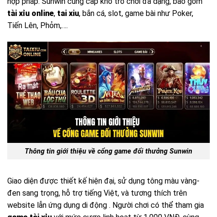
hợp pháp. Sunwin cung cấp kho trò chơi đa dạng, bao gồm
tài xỉu online
,
tai xiu
, bắn cá, slot, game bài như Poker,
Tiến Lên, Phỏm,….
Thông tin giới thiệu về cổng game đổi thưởng Sunwin
Giao diện được thiết kế hiện đại, sử dụng tông màu vàng-
đen sang trọng, hỗ trợ tiếng Việt, và tương thích trên
website lẫn ứng dụng di động . Người chơi có thể tham gia