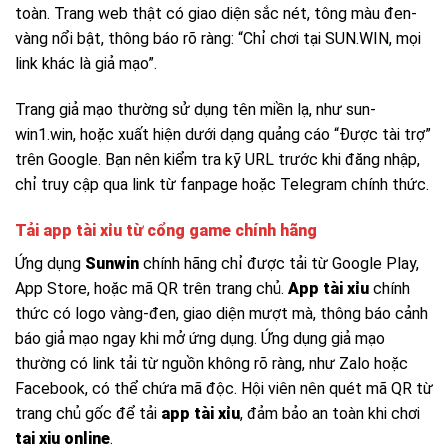
toàn. Trang web thật có giao diện sắc nét, tông màu đen-
vàng nổi bật, thông báo rõ ràng: “Chỉ chơi tại SUN.WIN, mọi
link khác là giả mạo”.
Trang giả mạo thường sử dụng tên miền lạ, như sun-
win1.win, hoặc xuất hiện dưới dạng quảng cáo “Được tài trợ”
trên Google. Bạn nên kiểm tra kỹ URL trước khi đăng nhập,
chỉ truy cập qua link từ fanpage hoặc Telegram chính thức.
Tải app tài xỉu từ cổng game chính hãng
Ứng dụng
Sunwin
chính hãng chỉ được tải từ Google Play,
App Store, hoặc mã QR trên trang chủ.
App tài xỉu
chính
thức có logo vàng-đen, giao diện mượt mà, thông báo cảnh
báo giả mạo ngay khi mở ứng dụng. Ứng dụng giả mạo
thường có link tải từ nguồn không rõ ràng, như Zalo hoặc
Facebook, có thể chứa mã độc. Hội viên nên quét mã QR từ
trang chủ gốc để tải
app tài xỉu
, đảm bảo an toàn khi chơi
tai xiu online
.