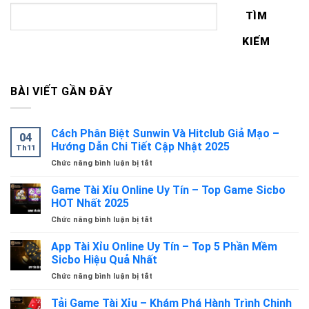
TÌM
KIẾM
BÀI VIẾT GẦN ĐÂY
Cách Phân Biệt Sunwin Và Hitclub Giả Mạo –
04
Hướng Dẫn Chi Tiết Cập Nhật 2025
Th11
Chức năng bình luận bị tắt
ở
Cách
Phân
Game Tài Xỉu Online Uy Tín – Top Game Sicbo
Biệt
HOT Nhất 2025
Sunwin
Chức năng bình luận bị tắt
ở
Và
Game
Hitclub
Tài
App Tài Xỉu Online Uy Tín – Top 5 Phần Mềm
Giả
Xỉu
Mạo
Sicbo Hiệu Quả Nhất
Online
–
Chức năng bình luận bị tắt
ở
Uy
Hướng
App
Tín
Dẫn
Tài
Tải Game Tài Xỉu – Khám Phá Hành Trình Chinh
–
Chi