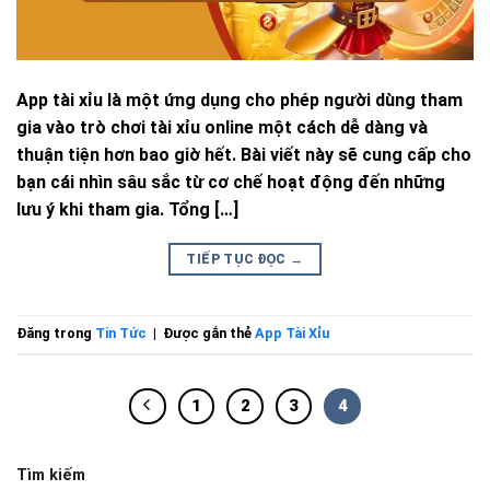
App tài xỉu là một ứng dụng cho phép người dùng tham
gia vào trò chơi tài xỉu online một cách dễ dàng và
thuận tiện hơn bao giờ hết. Bài viết này sẽ cung cấp cho
bạn cái nhìn sâu sắc từ cơ chế hoạt động đến những
lưu ý khi tham gia. Tổng […]
TIẾP TỤC ĐỌC
→
Đăng trong
Tin Tức
|
Được gắn thẻ
App Tài Xỉu
1
2
3
4
Tìm kiếm