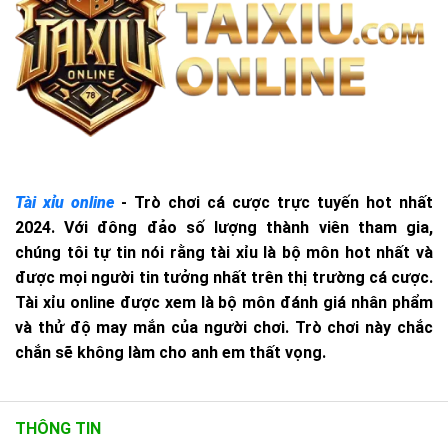
Tài xỉu online
- Trò chơi cá cược trực tuyến hot nhất
2024. Với đông đảo số lượng thành viên tham gia,
chúng tôi tự tin nói rằng tài xỉu là bộ môn hot nhất và
được mọi người tin tưởng nhất trên thị trường cá cược.
Tài xỉu online được xem là bộ môn đánh giá nhân phẩm
và thử độ may mắn của người chơi. Trò chơi này chắc
chắn sẽ không làm cho anh em thất vọng.
THÔNG TIN