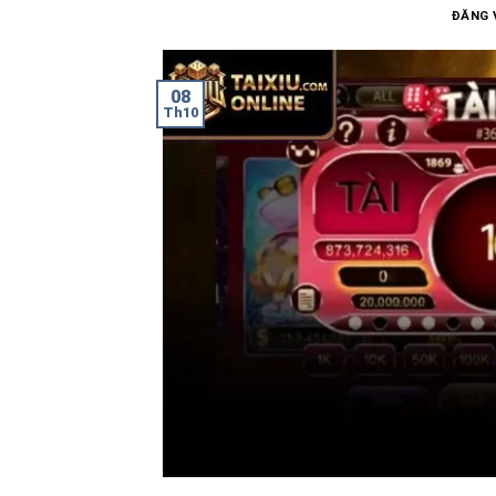
ĐĂNG
08
Th10