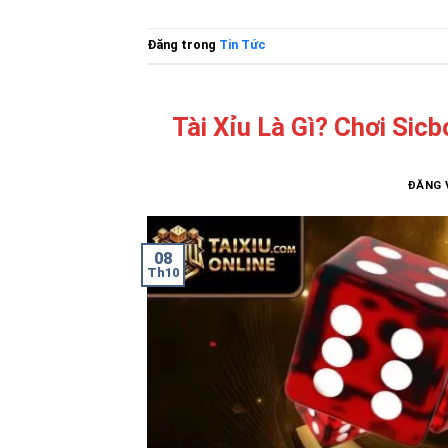
Đăng trong
Tin Tức
Tài Xỉu Là Gì? Chơi Sic
ĐĂNG
08
Th10