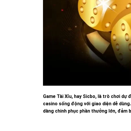
Game Tài Xỉu, hay Sicbo, là trò chơi dự
casino sống động với giao diện dễ dùng
dàng chinh phục phần thưởng lớn, đảm bảo