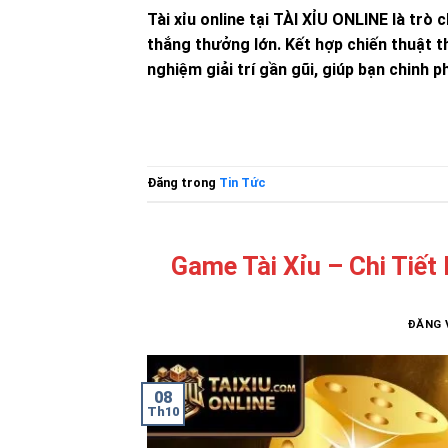
Tài xỉu online tại TÀI XỈU ONLINE là trò 
thắng thưởng lớn. Kết hợp chiến thuật 
nghiệm giải trí gần gũi, giúp bạn chinh 
Đăng trong
Tin Tức
Game Tài Xỉu – Chi Tiết
ĐĂNG
08
Th10