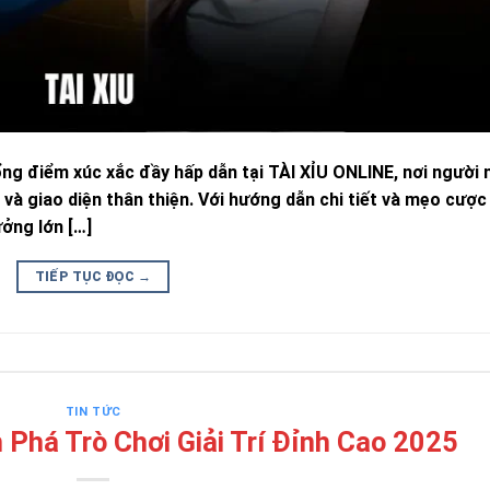
tổng điểm xúc xắc đầy hấp dẫn tại TÀI XỈU ONLINE, nơi người 
 và giao diện thân thiện. Với hướng dẫn chi tiết và mẹo cược
ưởng lớn […]
TIẾP TỤC ĐỌC
→
TIN TỨC
 Phá Trò Chơi Giải Trí Đỉnh Cao 2025