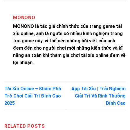
MONONO
MONONO là tác giả chính thức của trang game tài
xỉu online, anh là người có nhiều kinh nghiệm trong
tựa game này, vì thế nên những bài viết của anh
đem đến cho người chơi mới những kiến thức và kĩ
năng an toàn khi tham gia chơi tài xỉu online đem về
lợi nhuận.
Tài Xỉu Online – Khám Phá
App Tài Xỉu | Trải Nghiệm
Trò Chơi Giải Trí Đỉnh Cao
Giải Trí Và Rinh Thưởng
2025
Đỉnh Cao
RELATED POSTS