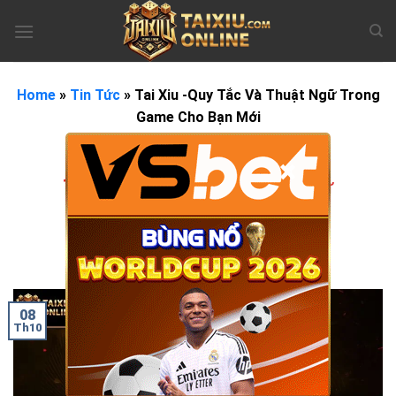
Bỏ
qua
nội
dung
Home
»
Tin Tức
»
Tai Xiu -Quy Tắc Và Thuật Ngữ Trong
Game Cho Bạn Mới
×
TIN TỨC
Tai Xiu -Quy Tắc Và Thuật Ngữ
Trong Game Cho Bạn Mới
ĐĂNG VÀO
THÁNG 10 8, 2025
BỞI
MONONO
08
Th10