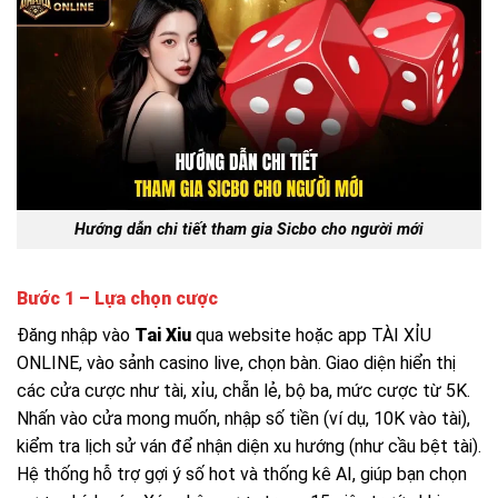
Hướng dẫn chi tiết tham gia Sicbo cho người mới
Bước 1 – Lựa chọn cược
Đăng nhập vào
Tai Xiu
qua website hoặc app TÀI XỈU
ONLINE, vào sảnh casino live, chọn bàn. Giao diện hiển thị
các cửa cược như tài, xỉu, chẵn lẻ, bộ ba, mức cược từ 5K.
Nhấn vào cửa mong muốn, nhập số tiền (ví dụ, 10K vào tài),
kiểm tra lịch sử ván để nhận diện xu hướng (như cầu bệt tài).
Hệ thống hỗ trợ gợi ý số hot và thống kê AI, giúp bạn chọn