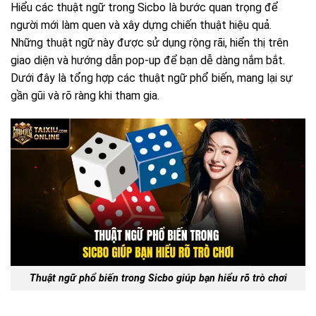
Hiểu các thuật ngữ trong Sicbo là bước quan trọng để
người mới làm quen và xây dựng chiến thuật hiệu quả.
Những thuật ngữ này được sử dụng rộng rãi, hiển thị trên
giao diện và hướng dẫn pop-up để bạn dễ dàng nắm bắt.
Dưới đây là tổng hợp các thuật ngữ phổ biến, mang lại sự
gần gũi và rõ ràng khi tham gia.
Thuật ngữ phổ biến trong Sicbo giúp bạn hiểu rõ trò chơi