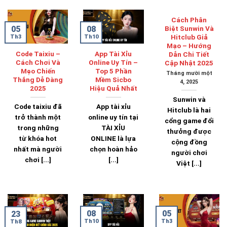
Cách Phân
05
08
Biệt Sunwin Và
Hitclub Giả
Th3
Th10
Mạo – Hướng
Code Taixiu –
App Tài Xỉu
Dẫn Chi Tiết
Cách Chơi Và
Online Uy Tín –
Cập Nhật 2025
Mẹo Chiến
Top 5 Phần
Tháng mười một
Thắng Dễ Dàng
Mềm Sicbo
4, 2025
2025
Hiệu Quả Nhất
Sunwin và
Code taixiu đã
App tài xỉu
Hitclub là hai
trở thành một
online uy tín tại
cổng game đổi
trong những
TÀI XỈU
thưởng được
từ khóa hot
ONLINE là lựa
cộng đồng
nhất mà người
chọn hoàn hảo
người chơi
chơi [...]
[...]
Việt [...]
08
05
23
Th10
Th3
Th8