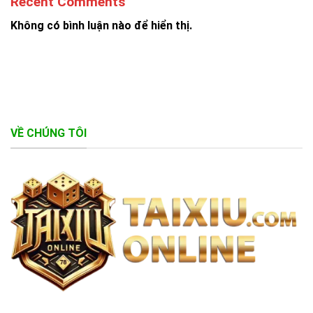
Recent Comments
Hành
Hiệu
Uy
Trình
Quả
Tín
Không có bình luận nào để hiển thị.
Chinh
Nhất
–
Phục
Những
Đỉnh
Điểm
Cao
Nổi
Bật
Cần
Biết
2025
VỀ CHÚNG TÔI