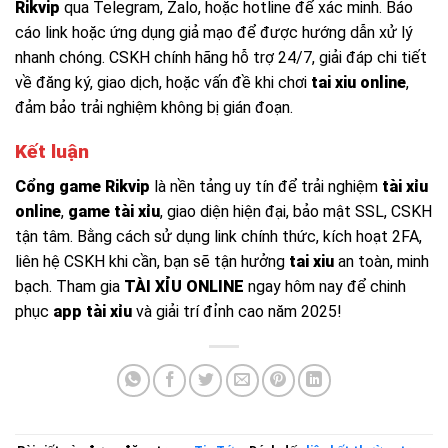
Rikvip
qua Telegram, Zalo, hoặc hotline để xác minh. Báo
cáo link hoặc ứng dụng giả mạo để được hướng dẫn xử lý
nhanh chóng. CSKH chính hãng hỗ trợ 24/7, giải đáp chi tiết
về đăng ký, giao dịch, hoặc vấn đề khi chơi
tai xiu online
,
đảm bảo trải nghiệm không bị gián đoạn.
Kết luận
Cổng game Rikvip
là nền tảng uy tín để trải nghiệm
tài xỉu
online
,
game tài xỉu
, giao diện hiện đại, bảo mật SSL, CSKH
tận tâm. Bằng cách sử dụng link chính thức, kích hoạt 2FA,
liên hệ CSKH khi cần, bạn sẽ tận hưởng
tai xiu
an toàn, minh
bạch. Tham gia
TÀI XỈU ONLINE
ngay hôm nay để chinh
phục
app tài xỉu
và giải trí đỉnh cao năm 2025!