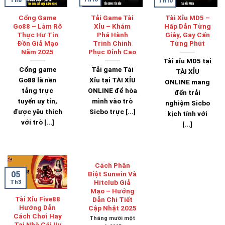
Th8
Th10
Cổng Game
Tải Game Tài
Tài Xỉu MD5 –
Go88 – Làm Rõ
Xỉu – Khám
Hấp Dẫn Từng
Thực Hư Tin
Phá Hành
Giây, Gay Cấn
Đồn Giả Mạo
Trình Chinh
Từng Phút
Năm 2025
Phục Đỉnh Cao
Tài xỉu MD5 tại
Cổng game
Tải game Tài
TÀI XỈU
Go88 là nền
Xỉu tại TÀI XỈU
ONLINE mang
tảng trực
ONLINE để hòa
đến trải
tuyến uy tín,
mình vào trò
nghiệm Sicbo
được yêu thích
Sicbo trực [...]
kịch tính với
với trò [...]
[...]
Cách Phân
05
Biệt Sunwin Và
Hitclub Giả
Th3
Mạo – Hướng
Tài Xỉu Five88
Dẫn Chi Tiết
Hướng Dẫn
Cập Nhật 2025
Cách Chơi Hay
Tháng mười một
Tại Nhà Cái Uy