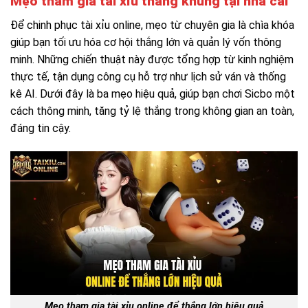
Mẹo tham gia tài xỉu thắng khủng tại nhà cái
Để chinh phục tài xỉu online, mẹo từ chuyên gia là chìa khóa
giúp bạn tối ưu hóa cơ hội thắng lớn và quản lý vốn thông
minh. Những chiến thuật này được tổng hợp từ kinh nghiệm
thực tế, tận dụng công cụ hỗ trợ như lịch sử ván và thống
kê AI. Dưới đây là ba mẹo hiệu quả, giúp bạn chơi Sicbo một
cách thông minh, tăng tỷ lệ thắng trong không gian an toàn,
đáng tin cậy.
Mẹo tham gia tài xỉu online để thắng lớn hiệu quả