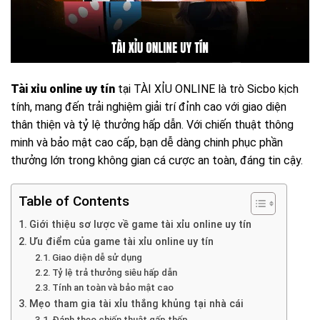
Tài xỉu online uy tín
tại TÀI XỈU ONLINE là trò Sicbo kịch
tính, mang đến trải nghiệm giải trí đỉnh cao với giao diện
thân thiện và tỷ lệ thưởng hấp dẫn. Với chiến thuật thông
minh và bảo mật cao cấp, bạn dễ dàng chinh phục phần
thưởng lớn trong không gian cá cược an toàn, đáng tin cậy.
Table of Contents
Giới thiệu sơ lược về game tài xỉu online uy tín
Ưu điểm của game tài xỉu online uy tín
Giao diện dễ sử dụng
Tỷ lệ trả thưởng siêu hấp dẫn
Tính an toàn và bảo mật cao
Mẹo tham gia tài xỉu thắng khủng tại nhà cái
Đánh theo chiến thuật gấp thếp