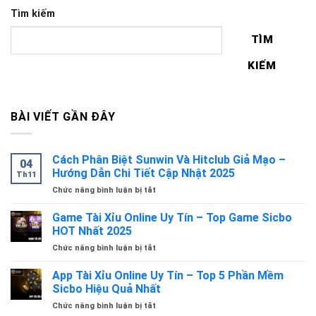
Tìm kiếm
TÌM
KIẾM
BÀI VIẾT GẦN ĐÂY
Cách Phân Biệt Sunwin Và Hitclub Giả Mạo –
04
Hướng Dẫn Chi Tiết Cập Nhật 2025
Th11
Chức năng bình luận bị tắt
ở
Cách
Phân
Game Tài Xỉu Online Uy Tín – Top Game Sicbo
Biệt
HOT Nhất 2025
Sunwin
Chức năng bình luận bị tắt
ở
Và
Game
Hitclub
Tài
App Tài Xỉu Online Uy Tín – Top 5 Phần Mềm
Giả
Xỉu
Mạo
Sicbo Hiệu Quả Nhất
Online
–
Chức năng bình luận bị tắt
ở
Uy
Hướng