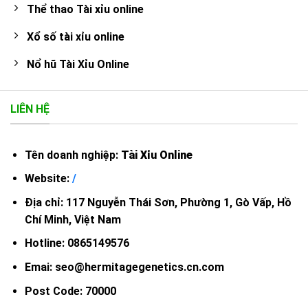
Thể thao Tài xỉu online
Xổ số tài xỉu online
Nổ hũ Tài Xỉu Online
LIÊN HỆ
Tên doanh nghiệp:
Tài Xỉu Online
Website:
/
Địa chỉ: 117 Nguyễn Thái Sơn, Phường 1, Gò Vấp, Hồ
Chí Minh, Việt Nam
Hotline: 0865149576
Emai:
seo@hermitagegenetics.cn.com
Post Code: 70000