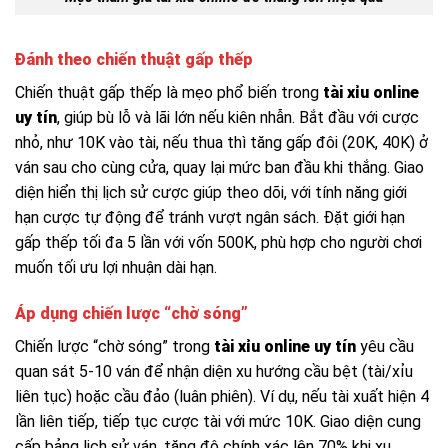
Đánh theo chiến thuật gấp thếp
Chiến thuật gấp thếp là mẹo phổ biến trong
tài xỉu online
uy tín
, giúp bù lỗ và lãi lớn nếu kiên nhẫn. Bắt đầu với cược
nhỏ, như 10K vào tài, nếu thua thì tăng gấp đôi (20K, 40K) ở
ván sau cho cùng cửa, quay lại mức ban đầu khi thắng. Giao
diện hiển thị lịch sử cược giúp theo dõi, với tính năng giới
hạn cược tự động để tránh vượt ngân sách. Đặt giới hạn
gấp thếp tối đa 5 lần với vốn 500K, phù hợp cho người chơi
muốn tối ưu lợi nhuận dài hạn.
Áp dụng chiến lược “chờ sóng”
Chiến lược “chờ sóng” trong
tài xỉu online uy tín
yêu cầu
quan sát 5-10 ván để nhận diện xu hướng cầu bệt (tài/xỉu
liên tục) hoặc cầu đảo (luân phiên). Ví dụ, nếu tài xuất hiện 4
lần liên tiếp, tiếp tục cược tài với mức 10K. Giao diện cung
cấp bảng lịch sử ván, tăng độ chính xác lên 70% khi xu